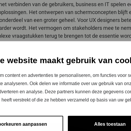
t verbinden van de gebruikers, business en IT spelen een
plossingen. Het ontwerpen van schermconcepten blijft e
onderdeel van een groter geheel. Voor UX designers bete
arder wordt. Het vermogen om stakeholders mee te nem
exe vraagstukken terug te brengen tot de essentie wor
e website maakt gebruik van coo
 content en advertenties te personaliseren, om functies voor s
gner van de toekomst besteedt minder tijd aan pr
e analyseren. Ook delen we informatie over uw gebruik van onz
et sturen van keuzes en het creëren van alignmen
adverteren en analyse. Deze partners kunnen deze gegevens c
I gestuurde Design Tools.”
e heeft verstrekt of die ze hebben verzameld op basis van uw ge
oorkeuren aanpassen
Alles toestaan