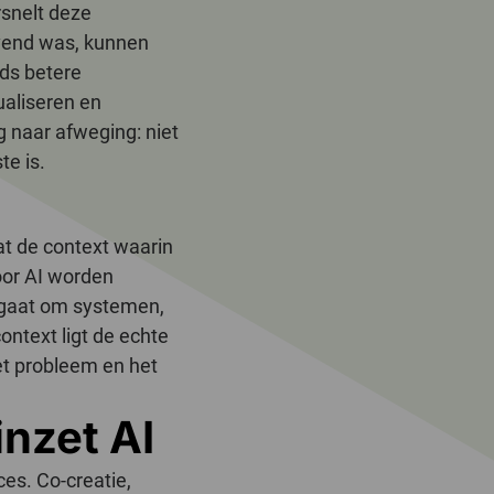
rsnelt deze
ovend was, kunnen
eds betere
ualiseren en
g naar afweging: niet
te is.
at de context waarin
oor AI worden
t gaat om systemen,
ontext ligt de echte
et probleem en het
inzet AI
ces. Co-creatie,