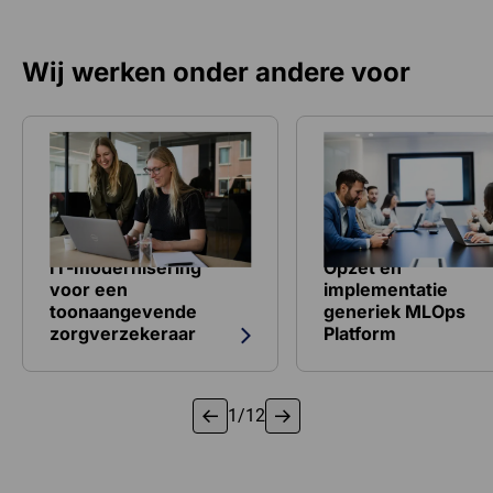
Wij werken onder andere voor
Bekijk referentie over IT-modernisering voor een toonaan
Bekijk referentie ove
IT-modernisering
Opzet en
voor een
implementatie
toonaangevende
generiek MLOps
zorgverzekeraar
Platform
1
/
12
1 van 19