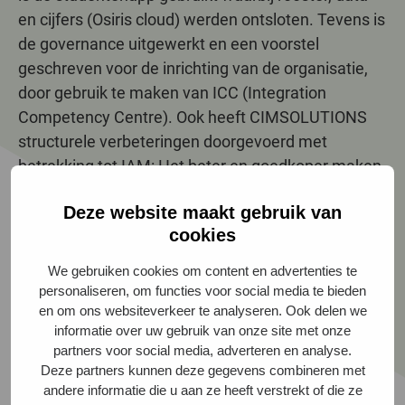
en cijfers (Osiris cloud) werden ontsloten. Tevens is
de governance uitgewerkt en een voorstel
geschreven voor de inrichting van de organisatie,
door gebruik te maken van ICC (Integration
Competency Centre). Ook heeft CIMSOLUTIONS
structurele verbeteringen doorgevoerd met
betrekking tot IAM: Het beter en goedkoper maken
van het beheer van de 65.000 identiteiten, het
Deze website maakt gebruik van
voldoen aan de AVG, de reductie van al het
cookies
maatwerk en de verbetering van de governance.
Met de pilot is een grote stap voorwaarts gezet om
We gebruiken cookies om content en advertenties te
het integratieplatform in te richten. Dit
personaliseren, om functies voor social media te bieden
heeft uiteindelijk geresulteerd in het doorvoeren
en om ons websiteverkeer te analyseren. Ook delen we
informatie over uw gebruik van onze site met onze
van deze oplossing voor alle faculteiten.
partners voor social media, adverteren en analyse.
Doorvoeren Agile werkwijze voor
Deze partners kunnen deze gegevens combineren met
het Research Datamanagement
andere informatie die u aan ze heeft verstrekt of die ze