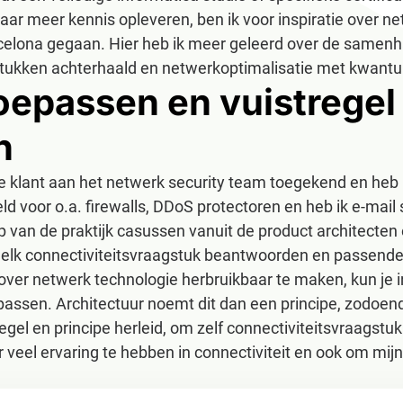
ar meer kennis opleveren, ben ik voor inspiratie over n
celona gegaan. Hier heb ik meer geleerd over de samenh
stukken achterhaald en netwerkoptimalisatie met kwantu
oepassen en vuistregel
n
de klant aan het netwerk security team toegekend en heb 
ld voor o.a. firewalls, DDoS protectoren en heb ik e-mail
p van de praktijk casussen vanuit de product architecte
na elk connectiviteitsvraagstuk beantwoorden en passend
over netwerk technologie herbruikbaar te maken, kun je i
passen. Architectuur noemt dit dan een principe, zodoen
regel en principe herleid, om zelf connectiviteitsvraagst
veel ervaring te hebben in connectiviteit en ook om mi