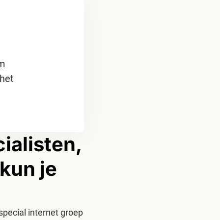
om
 het
ialisten,
kun je
pecial internet groep