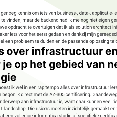
k genoeg kennis om iets van business-, data-, applicatie- 
r te vinden, maar de backend had ik me nog niet eigen ge
we opdracht te overtuigen dat ik als solution architect in
vaker iets voor het eerst gedaan en dankzij mijn gereeds
nel een probleem te duiden en de passende oplossing te 
s over infrastructuur e
r je op het gebied van 
gie
est ik wel in een rap tempo alles over infrastructuur lere
begon ik direct met de AZ-305 certificering. Gaandeweg 
nderwerp aan infrastructuur is, want daar kunnen veel ri
IT landschap. Die risico’s moeten inzichtelijk gemaakt e
 een volledige informatica studie of specifieke certific