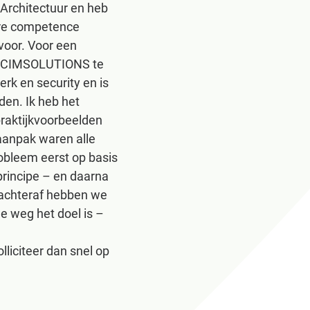
 Architectuur en heb
dere competence
voor. Voor een
an CIMSOLUTIONS te
rk en security en is
den. Ik heb het
praktijkvoorbeelden
 aanpak waren alle
robleem eerst op basis
principe – en daarna
achteraf hebben we
e weg het doel is –
liciteer dan snel op