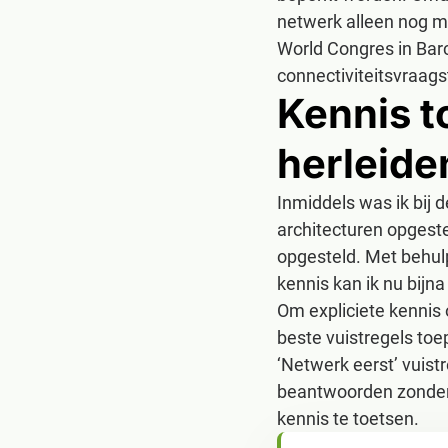
netwerk alleen nog ma
World Congres in Bar
connectiviteitsvraag
Kennis t
herleide
Inmiddels was ik bij 
architecturen opgeste
opgesteld. Met behul
kennis kan ik nu bij
Om expliciete kennis 
beste vuistregels toe
‘Netwerk eerst’ vuist
beantwoorden zonder 
kennis te toetsen.