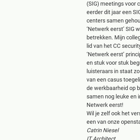
(SIG) meetings voor c
eerder dit jaar een S
centers samen gehoud
‘Netwerk eerst’ SIG 
betrekken. Mijn colle
lid van het CC secur
‘Netwerk eerst’ prin
en stuk voor stuk beg
luisteraars in staat 
van een casus toegeli
de werkbaarheid op 
samen nog leuke en i
Netwerk eerst!
Wil je zelf ook het v
een van onze opensta
Catrin Niesel
IT Architect