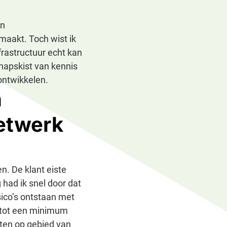
en
maakt. Toch wist ik
frastructuur echt kan
chapskist van kennis
ontwikkelen.
n
netwerk
n. De klant eiste
had ik snel door dat
sico’s ontstaan met
n tot een minimum
aten op gebied van