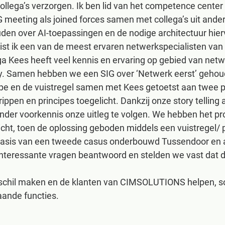
ollega’s verzorgen. Ik ben lid van het competence center
IG meeting als joined forces samen met collega’s uit an
en over AI-toepassingen en de nodige architectuur hier
wist ik een van de meest ervaren netwerkspecialisten v
ga Kees heeft veel kennis en ervaring op gebied van netwe
ity. Samen hebben we een SIG over ‘Netwerk eerst’ gehou
cipe en de vuistregel samen met Kees getoetst aan twee 
rippen en principes toegelicht. Dankzij onze story telling
zonder voorkennis onze uitleg te volgen. We hebben het p
cht, toen de oplossing geboden middels een vuistregel/ 
basis van een tweede casus onderbouwd Tussendoor en 
nteressante vragen beantwoord en stelden we vast dat d
erschil maken en de klanten van CIMSOLUTIONS helpen, sol
ande functies.