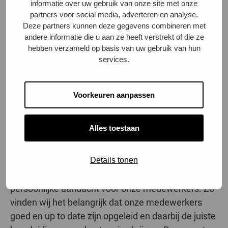
informatie over uw gebruik van onze site met onze
top 500 organisaties in Nederland en bevinden zich
partners voor social media, adverteren en analyse.
door heel Nederland. CIMSOLUTIONS is hét ICT
Deze partners kunnen deze gegevens combineren met
bedrijf voor diensten en oplossingen van lange duur
andere informatie die u aan ze heeft verstrekt of die ze
hebben verzameld op basis van uw gebruik van hun
en grote impact. Wij hebben geen standaard
services.
oplossingen, maar leveren altijd maatwerk. Door
gebruik van de laatste methodieken en technieken
en innovatieve oplossingen maken wij het verschil
Voorkeuren aanpassen
bij onze klanten. Learn, create and make it work!
Wat bieden we?
Alles toestaan
Werken bij CIMSOLUTIONS betekent werken bij
een dynamische, financieel gezonde organisatie.
Details tonen
Een organisatie met de charme van een
middelgroot bedrijf, hetgeen tot uiting komt in de
persoonlijke aandacht voor onze medewerkers. Zo
vinden wij het belangrijk dat onze medewerkers
goed en up to date zijn opgeleid en daarbij de juiste