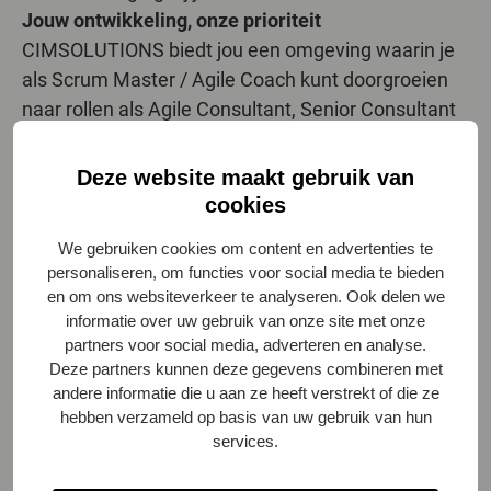
Jouw ontwikkeling, onze prioriteit
CIMSOLUTIONS biedt jou een omgeving waarin je
als Scrum Master / Agile Coach kunt doorgroeien
naar rollen als Agile Consultant, Senior Consultant
of organisatiebreed verandermanager. Je krijgt
ruimte, ondersteuning en middelen om je te
Deze website maakt gebruik van
specialiseren en te excelleren. We bieden toegang
cookies
tot diverse opleidingen en ondersteunen je met
We gebruiken cookies om content en advertenties te
ervaren collega's. Onze slogan "Learn, create and
personaliseren, om functies voor social media te bieden
make it work" is niet zomaar een zin – het is de
en om ons websiteverkeer te analyseren. Ook delen we
kern van hoe wij werken en ontwikkelen.
informatie over uw gebruik van onze site met onze
CIMSOLUTIONS heeft een actief diversiteitsbeleid
partners voor social media, adverteren en analyse.
Deze partners kunnen deze gegevens combineren met
en streeft naar een evenwichtige verdeling van
andere informatie die u aan ze heeft verstrekt of die ze
professionals naar leeftijd, gender, etnische
hebben verzameld op basis van uw gebruik van hun
achtergrond en cultuur, arbeidsvermogen, kennis
services.
en competenties. Hierbij benadrukken wij dat wij