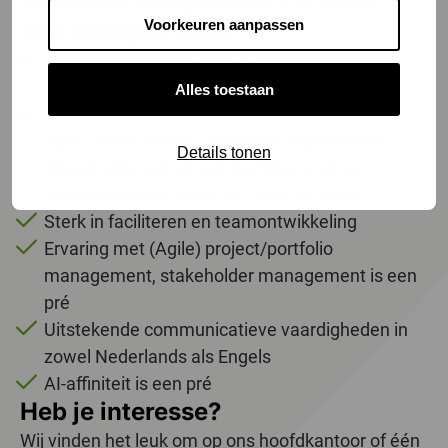
gelijke kansen belangrijk vinden in de selectie.
Voorkeuren aanpassen
Wat breng jij mee?
Een afgeronde hbo‑ of wo‑opleiding met een
sterke ICT-component
Alles toestaan
Minimaal vijf jaar ervaring als Scrum Master /
Agile Coach binnen complexe organisaties
Details tonen
Uitgebreide kennis van DevOps, Scaling
frameworks (bv. SAFe of LeSS) en Lean
Sterk in faciliteren en teamontwikkeling
Ervaring met (Agile) project/portfolio
management, stakeholder management is een
pré
Uitstekende communicatieve vaardigheden in
zowel Nederlands als Engels
AI-affiniteit is een pré
Heb je interesse?
Wij vinden het leuk om op ons hoofdkantoor of één