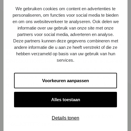
Kijk voor meer informatie en een aantal
We gebruiken cookies om content en advertenties te
voorbeeldopdrachten op onze speciale pagina
personaliseren, om functies voor social media te bieden
'
Afstuderen bij CIMSOLUTIONS
'.
en om ons websiteverkeer te analyseren. Ook delen we
Interesse?
informatie over uw gebruik van onze site met onze
partners voor social media, adverteren en analyse.
Zit je in de eindfase van een ICT gerichte hbo of wo
Deze partners kunnen deze gegevens combineren met
opleiding en heb je interesse om af te studeren op
andere informatie die u aan ze heeft verstrekt of die ze
één van de vestigingen van CIMSOLUTIONS?
hebben verzameld op basis van uw gebruik van hun
services.
CIMSOLUTIONS heeft een actief diversiteitsbeleid
en streeft naar een evenwichtige verdeling van
professionals naar o.a. leeftijd, gender, etnische
Voorkeuren aanpassen
achtergrond en cultuur, arbeidsvermogen, kennis
en competenties. Hierbij benadrukken wij dat wij
Alles toestaan
gelijke kansen belangrijk vinden in de selectie.
Laat het ons weten door contact met ons op te
nemen via 0347-368100 of direct voor de knop
Details tonen
"SOLLICITEER" te kiezen.
#LI-DNI