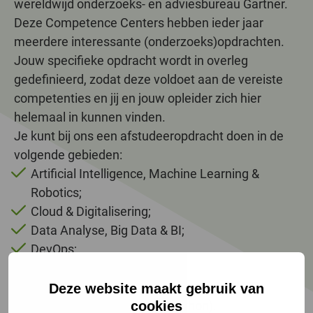
wereldwijd onderzoeks- en adviesbureau Gartner.
Deze Competence Centers hebben ieder jaar
meerdere interessante (onderzoeks)opdrachten.
Jouw specifieke opdracht wordt in overleg
gedefinieerd, zodat deze voldoet aan de vereiste
competenties en jij en jouw opleider zich hier
helemaal in kunnen vinden.
Je kunt bij ons een afstudeeropdracht doen in de
volgende gebieden:
Artificial Intelligence, Machine Learning &
Robotics;
Cloud & Digitalisering;
Data Analyse, Big Data & BI;
DevOps;
Digital Twins, VR & AR;
Software Engineering (o.a. Java, C# .NET,
Deze website maakt gebruik van
C++/Linux/Embedded of Python).
cookies