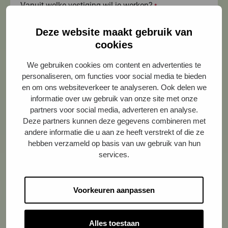
Vanuit welke vestiging wil je werken?
*
Deze website maakt gebruik van
cookies
CV
*
We gebruiken cookies om content en advertenties te
personaliseren, om functies voor social media te bieden
en om ons websiteverkeer te analyseren. Ook delen we
Sleep bestanden hierheen of
informatie over uw gebruik van onze site met onze
partners voor social media, adverteren en analyse.
Selecteer bestanden
Deze partners kunnen deze gegevens combineren met
andere informatie die u aan ze heeft verstrekt of die ze
hebben verzameld op basis van uw gebruik van hun
services.
Toegestane bestandstypen: doc, docx, pdf, Max.
bestandsgrootte: 1 MB, Max. aantal bestanden: 1.
Je motivatie
Voorkeuren aanpassen
*
Alles toestaan
Sleep bestanden hierheen of