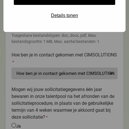
Selecteer bestanden
Details tonen
Toegestane bestandstypen: doc, docx, pdf, Max.
bestandsgrootte: 1 MB, Max. aantal bestanden: 1.
Hoe ben je in contact gekomen met CIMSOLUTIONS
*
Mogen wij jouw sollicitatiegegevens één jaar
bewaren in onze talentpool na het afronden van de
sollicitatieprocedure, in plaats van de gebruikelijke
termijn van 4 weken waarmee je akkoord gaat bij
deze sollicitatie?
*
Ja