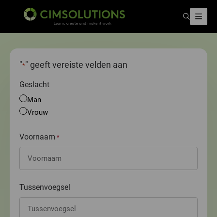
Zoeken
Menu
CIMSOLUTIONS
"
" geeft vereiste velden aan
*
Geslacht
Man
Vrouw
Voornaam
*
Tussenvoegsel