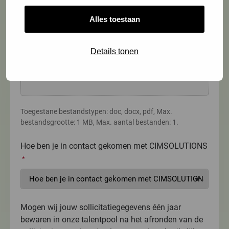
Je motivatie
*
Alles toestaan
Sleep bestanden hierheen of
Details tonen
Selecteer bestanden
Toegestane bestandstypen: doc, docx, pdf, Max.
bestandsgrootte: 1 MB, Max. aantal bestanden: 1.
Hoe ben je in contact gekomen met CIMSOLUTIONS
*
Mogen wij jouw sollicitatiegegevens één jaar
bewaren in onze talentpool na het afronden van de