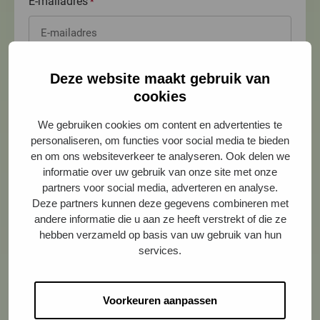
E-mailadres
*
Vanuit welke vestiging wil je werken?
Deze website maakt gebruik van
*
cookies
We gebruiken cookies om content en advertenties te
personaliseren, om functies voor social media te bieden
CV
*
en om ons websiteverkeer te analyseren. Ook delen we
informatie over uw gebruik van onze site met onze
partners voor social media, adverteren en analyse.
Sleep bestanden hierheen of
Deze partners kunnen deze gegevens combineren met
andere informatie die u aan ze heeft verstrekt of die ze
Selecteer bestanden
hebben verzameld op basis van uw gebruik van hun
services.
Toegestane bestandstypen: doc, docx, pdf, Max.
Voorkeuren aanpassen
bestandsgrootte: 1 MB, Max. aantal bestanden: 1.