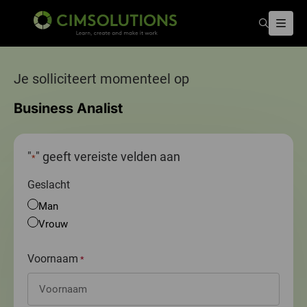
Zoeken
Menu
CIMSOLUTIONS
Je solliciteert momenteel op
Business Analist
"
" geeft vereiste velden aan
*
Geslacht
Man
Vrouw
Voornaam
*