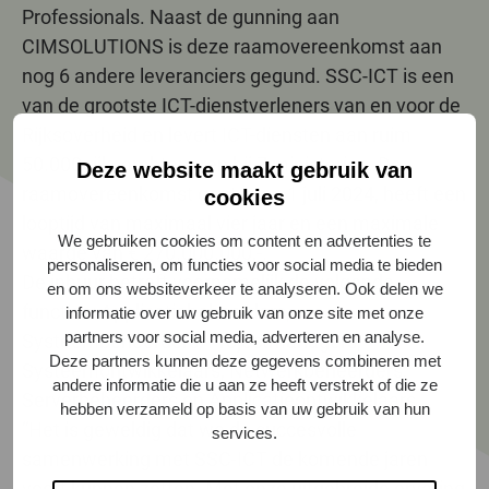
Professionals. Naast de gunning aan
CIMSOLUTIONS is deze raamovereenkomst aan
nog 6 andere leveranciers gegund. SSC-ICT is een
van de grootste ICT-dienstverleners van en voor de
Rijksoverheid en levert ICT-diensten aan ruim
50.000 rijksambtenaren bij 7 ministeries. De
Deze website maakt gebruik van
raamovereenkomst gaat in op 1 juli 2024, heeft een
cookies
looptijd van maximaal vier jaar en een maximale
We gebruiken cookies om content en advertenties te
waarde van € 270.000.000,-.
personaliseren, om functies voor social media te bieden
De inhuur betreft voornamelijk de volgende
en om ons websiteverkeer te analyseren. Ook delen we
functies: Applicatiebeheerders,
informatie over uw gebruik van onze site met onze
partners voor social media, adverteren en analyse.
Systeembeheerders, Projectmanagers,
Deze partners kunnen deze gegevens combineren met
Systeemontwikkelaars, Netwerkbeheerders,
andere informatie die u aan ze heeft verstrekt of die ze
Serverbeheerders en Applicatieontwikkelaars.
hebben verzameld op basis van uw gebruik van hun
“Het is geweldig dat we de succesvolle
services.
samenwerking met SSC-ICT de komende jaren
voort kunnen zetten. Met onze uitgebreide ervaring