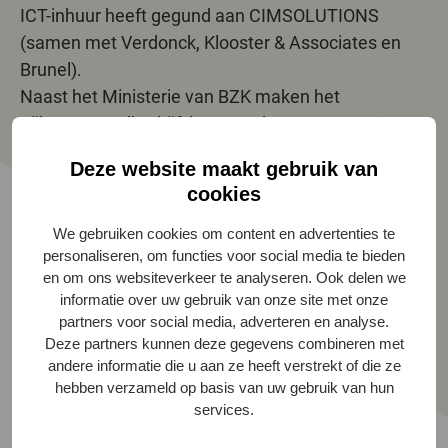
ICT-inhuur heeft gegund aan CIMSOLUTIONS
(samen met Verdonck, Klooster & Associates en
Brunel).
Naast het Ministerie van BZK maken het
Rijksvastgoedbedrijf, het Kerndepartement BZK,
UBR, Doc-Direct, RvIG, RCN, de Huurcommissie en
Deze website maakt gebruik van
FM Haaglanden deel uit van deze
cookies
raamovereenkomst. De omvang van de
overeenkomst ligt tussen de 90 en 120 miljoen
We gebruiken cookies om content en advertenties te
personaliseren, om functies voor social media te bieden
euro en de looptijd bedraagt vier jaar.
en om ons websiteverkeer te analyseren. Ook delen we
Alle IT/ICT gerelateerde functies worden binnen
informatie over uw gebruik van onze site met onze
deze raamovereenkomst uitgevraagd. De meest
partners voor social media, adverteren en analyse.
voorkomende functies zijn software ontwikkelaar,
Deze partners kunnen deze gegevens combineren met
informatieanalist, projectmanager, functioneel
andere informatie die u aan ze heeft verstrekt of die ze
hebben verzameld op basis van uw gebruik van hun
beheerder, applicatiebeheerder en
services.
systeembeheerder.
Moynul Hossain, managing director van